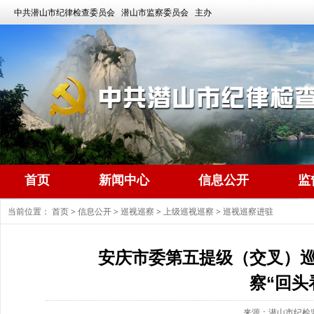
中共潜山市纪律检查委员会 潜山市监察委员会 主办
首页
新闻中心
信息公开
监
当前位置：
首页
>
信息公开
>
巡视巡察
>
上级巡视巡察
>
巡视巡察进驻
安庆市委第五提级（交叉）
察“回头
来源：潜山市纪检